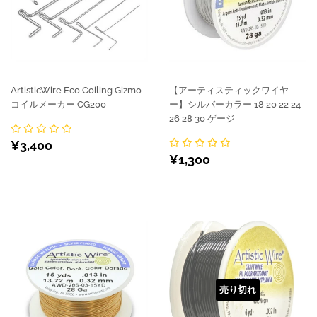
ArtisticWire Eco Coiling Gizmo
【アーティスティックワイヤ
コイルメーカー CG200
ー】シルバーカラー 18 20 22 24
26 28 30 ゲージ
通
¥3,400
¥3,400
通
¥1,300
常
¥1,300
常
価
価
格
格
売り切れ