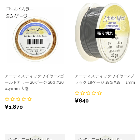
売り切れ
アーティスティックワイヤー/ゴ
アーティスティックワイヤー/ブ
ールドカラー 26ゲージ 26G #26
ラック 18ゲージ 18G #18 1mm
0.41mm 大巻
通
¥840
¥840
通
¥1,870
常
¥1,870
常
価
価
格
格