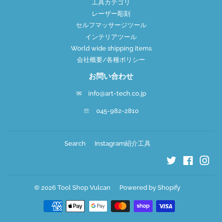
工具カテゴリ
レーザー彫刻
セルフマッサージツール
インテリアツール
World wide shipping items
会社概要/各種ポリシー
お問い合わせ
✉ info@art-tech.co.jp
☏ 045-982-2810
Search
Instagram紹介工具
Twitter
Faceboo
Ins
© 2026
Tool Shop Vulcan
Powered by Shopify
お
支