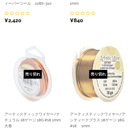
ィーバーツール 228S-310
1mm
通
¥2,420
通
¥840
¥2,420
¥840
常
常
価
価
格
格
売り切れ
売り切れ
アーティスティックワイヤー/ナ
アーティスティックワイヤー/ア
チュラル 18ゲージ 18G #18 1mm
ンティークブラス 18ゲージ 18G
大巻
#18 1mm