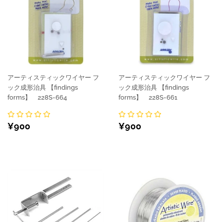
アーティスティックワイヤー フ
アーティスティックワイヤー フ
ック成形治具 【findings
ック成形治具 【findings
forms】 228S-664
forms】 228S-661
通
¥900
通
¥900
¥900
¥900
常
常
価
価
格
格