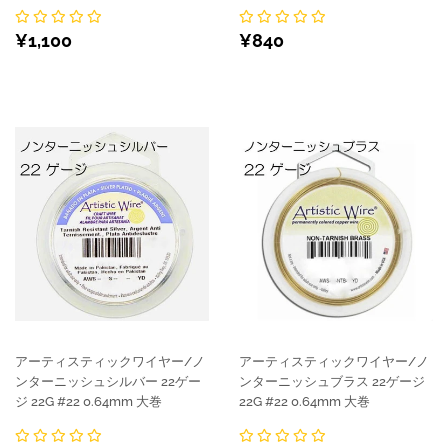
通
¥1,100
通
¥840
¥1,100
¥840
常
常
価
価
格
格
アーティスティックワイヤー/ノ
アーティスティックワイヤー/ノ
ンターニッシュシルバー 22ゲー
ンターニッシュブラス 22ゲージ
ジ 22G #22 0.64mm 大巻
22G #22 0.64mm 大巻