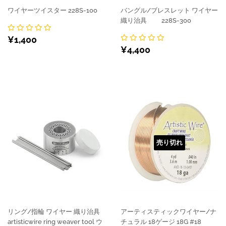
ワイヤーツイスター 228S-100
バングル/ブレスレット ワイヤー
織り治具 228S-300
通
¥1,400
¥1,400
通
¥4,400
常
¥4,400
常
価
価
格
格
売り切れ
リング/指輪 ワイヤー 織り治具
アーティスティックワイヤー/ナ
artisticwire ring weaver tool ウ
チュラル 18ゲージ 18G #18