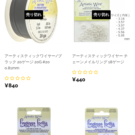
売り切れ
売り切れ
アーティスティックワイヤー/ブ
アーティスティックワイヤー チ
ラック 20ゲージ 20G #20
ェーンメイルリング 18ゲージ
0.81mm
通
¥440
¥440
通
¥840
常
¥840
常
価
価
格
格