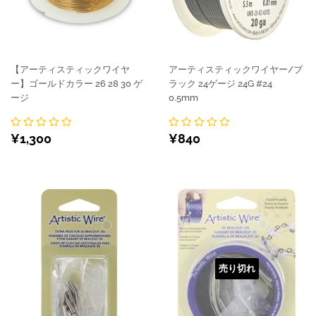
【アーティスティックワイヤ
アーティスティックワイヤー/ブ
ー】ゴールドカラー 26 28 30 ゲ
ラック 24ゲージ 24G #24
ージ
0.5mm
通
¥1,300
通
¥840
¥1,300
¥840
常
常
価
価
格
格
売り切れ