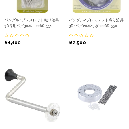
バングル/ブレスレット織り治具
バングル/ブレスレット織り治具
3D専用ペグ30本 228S-551
3D (ペグ20本付き) 228S-550
通
¥1,100
通
¥2,500
¥1,100
¥2,500
常
常
価
価
格
格